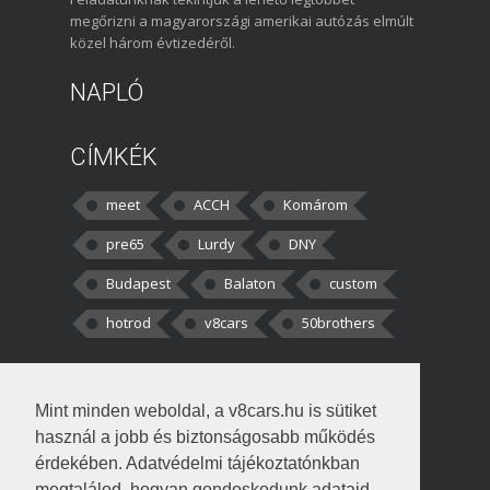
megőrizni a magyarországi amerikai autózás elmúlt
közel három évtizedéről.
NAPLÓ
CÍMKÉK
meet
ACCH
Komárom
pre65
Lurdy
DNY
Budapest
Balaton
custom
hotrod
v8cars
50brothers
HOZZÁSZÓLÁSOK
Mint minden weboldal, a v8cars.hu is sütiket
kortisz:
Elszúrtam! Én csak két
használ a jobb és biztonságosabb működés
darabbaal számoltam. Nem tudtam, hogy fél autót,
érdekében. Adatvédelmi tájékoztatónkban
megtalálod, hogyan gondoskodunk adataid