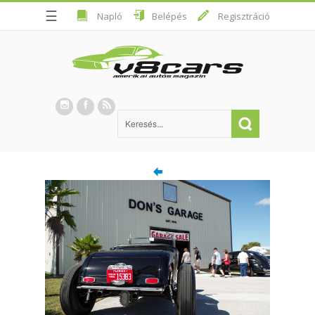
☰
Napló
Belépés
Regisztráció