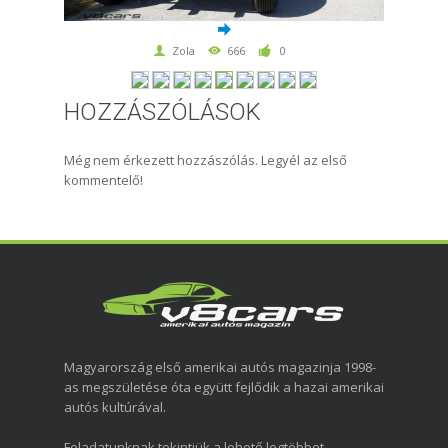
Zola
666
0
HOZZÁSZÓLÁSOK
Még nem érkezett hozzászólás. Legyél az első
kommentelő!
Magyarország első amerikai autós magazinja 1998-
as megszületése óta együtt fejlődik a hazai amerikai
autós kultúrával.
Feladatunknak tekintjük a lehető legtöbbet