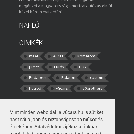
megőrizni a magyarországi amerikai autózás elmúlt
közel három évtizedéről.
NAPLÓ
CÍMKÉK
meet
ACCH
Komárom
pre65
Lurdy
DNY
Budapest
Balaton
custom
hotrod
v8cars
50brothers
HOZZÁSZÓLÁSOK
Mint minden weboldal, a v8cars.hu is sütiket
kortisz:
Elszúrtam! Én csak két
használ a jobb és biztonságosabb működés
darabbaal számoltam. Nem tudtam, hogy fél autót,
érdekében. Adatvédelmi tájékoztatónkban
megtalálod, hogyan gondoskodunk adataid