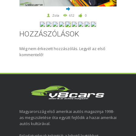
Zola
612
0
HOZZÁSZÓLÁSOK
Még nem érkezett hozzászólás. Legyél az első
kommentelő!
Magyarország első amerikai autós magazinja 1998-
as megszületése óta együtt fejlődik a hazai amerikai
autós kultúrával.
Feladatunknak tekintjük a lehető legtöbbet