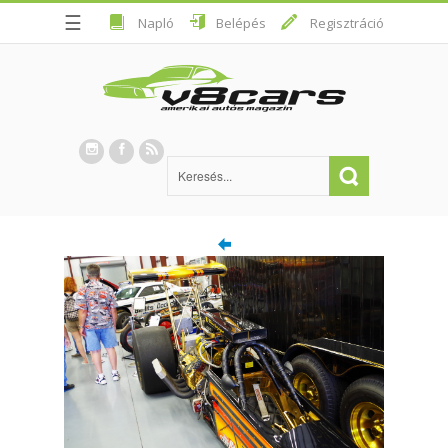
☰
Napló
Belépés
Regisztráció