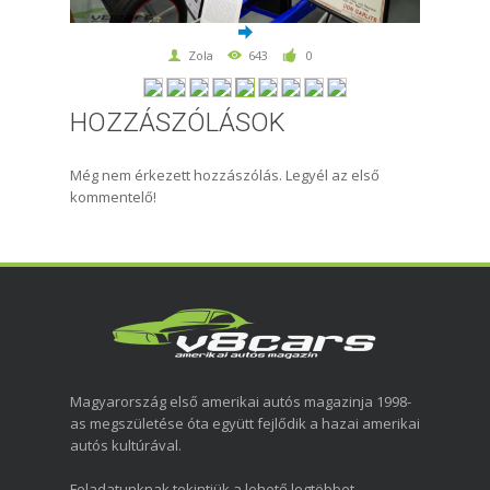
Zola
643
0
HOZZÁSZÓLÁSOK
Még nem érkezett hozzászólás. Legyél az első
kommentelő!
Magyarország első amerikai autós magazinja 1998-
as megszületése óta együtt fejlődik a hazai amerikai
autós kultúrával.
Feladatunknak tekintjük a lehető legtöbbet