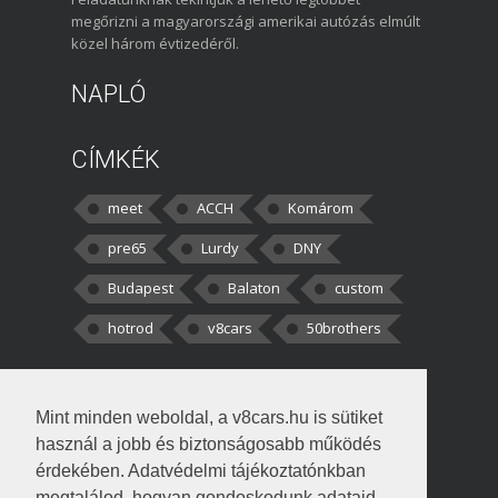
megőrizni a magyarországi amerikai autózás elmúlt
közel három évtizedéről.
NAPLÓ
CÍMKÉK
meet
ACCH
Komárom
pre65
Lurdy
DNY
Budapest
Balaton
custom
hotrod
v8cars
50brothers
HOZZÁSZÓLÁSOK
Mint minden weboldal, a v8cars.hu is sütiket
kortisz:
Elszúrtam! Én csak két
használ a jobb és biztonságosabb működés
darabbaal számoltam. Nem tudtam, hogy fél autót,
érdekében. Adatvédelmi tájékoztatónkban
megtalálod, hogyan gondoskodunk adataid