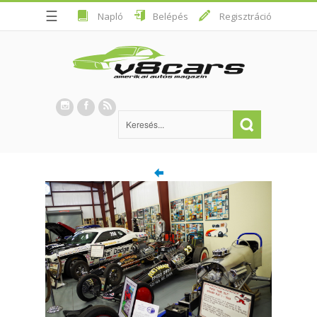
☰
Napló
Belépés
Regisztráció