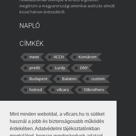
megőrizni a magyarországi amerikai autózás elmúlt
közel három évtizedéről.
NAPLÓ
CÍMKÉK
meet
ACCH
Komárom
pre65
Lurdy
DNY
Budapest
Balaton
custom
hotrod
v8cars
50brothers
HOZZÁSZÓLÁSOK
Mint minden weboldal, a v8cars.hu is sütiket
kortisz:
Elszúrtam! Én csak két
használ a jobb és biztonságosabb működés
darabbaal számoltam. Nem tudtam, hogy fél autót,
érdekében. Adatvédelmi tájékoztatónkban
megtalálod, hogyan gondoskodunk adataid