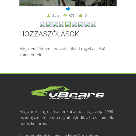
Zola
671
0
HOZZÁSZÓLÁSOK
Még nem érkezett hozzászólás. Legyél az első
kommentelő!
Magyarország első amerikai autós magazinja 1998-
as megszületése óta együtt fejlődik a hazai amerikai
autós kultúrával.
Feladatunknak tekintjük a lehető legtöbbet