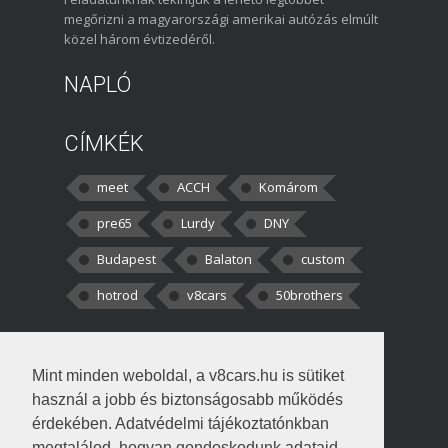
megőrizni a magyarországi amerikai autózás elmúlt
közel három évtizedéről.
NAPLÓ
CÍMKÉK
meet
ACCH
Komárom
pre65
Lurdy
DNY
Budapest
Balaton
custom
hotrod
v8cars
50brothers
HOZZÁSZÓLÁSOK
Mint minden weboldal, a v8cars.hu is sütiket
kortisz:
Elszúrtam! Én csak két
használ a jobb és biztonságosabb működés
darabbaal számoltam. Nem tudtam, hogy fél autót,
érdekében. Adatvédelmi tájékoztatónkban
megtalálod, hogyan gondoskodunk adataid