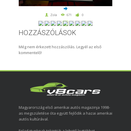
Zola
671
0
HOZZÁSZÓLÁSOK
Még nem érkezett hozzászólás. Legyél az első
kommentelő!
Magyarország első amerikai autós magazinja 1998-
as megszületése óta együtt fejlődik a hazai amerikai
autós kultúrával.
Feladatunknak tekintjük a lehető legtöbbet