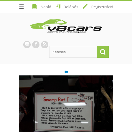
☰
Napló
Belépés
Regisztráció