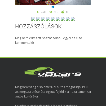
Zola
685
0
HOZZÁSZÓLÁSOK
Még nem érkezett hozzászólás. Legyél az első
kommentelő!
Magyarország első amerikai autós magazinja 1998-
as megszületése óta együtt fejlődik a hazai amerikai
autós kultúrával.
Feladatunknak tekintjük a lehető legtöbbet