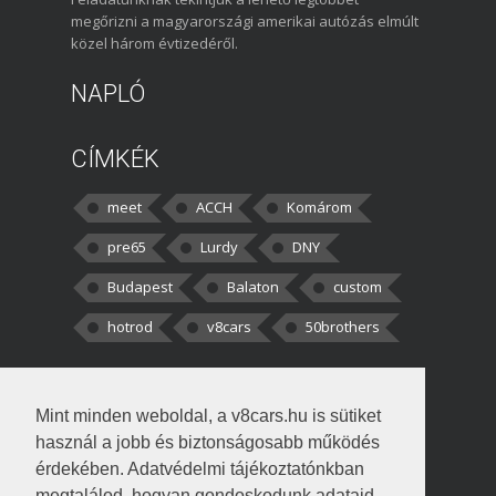
megőrizni a magyarországi amerikai autózás elmúlt
közel három évtizedéről.
NAPLÓ
CÍMKÉK
meet
ACCH
Komárom
pre65
Lurdy
DNY
Budapest
Balaton
custom
hotrod
v8cars
50brothers
HOZZÁSZÓLÁSOK
Mint minden weboldal, a v8cars.hu is sütiket
kortisz:
Elszúrtam! Én csak két
használ a jobb és biztonságosabb működés
darabbaal számoltam. Nem tudtam, hogy fél autót,
érdekében. Adatvédelmi tájékoztatónkban
megtalálod, hogyan gondoskodunk adataid