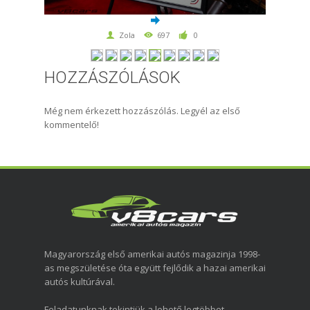
Zola
697
0
HOZZÁSZÓLÁSOK
Még nem érkezett hozzászólás. Legyél az első
kommentelő!
Magyarország első amerikai autós magazinja 1998-
as megszületése óta együtt fejlődik a hazai amerikai
autós kultúrával.
Feladatunknak tekintjük a lehető legtöbbet