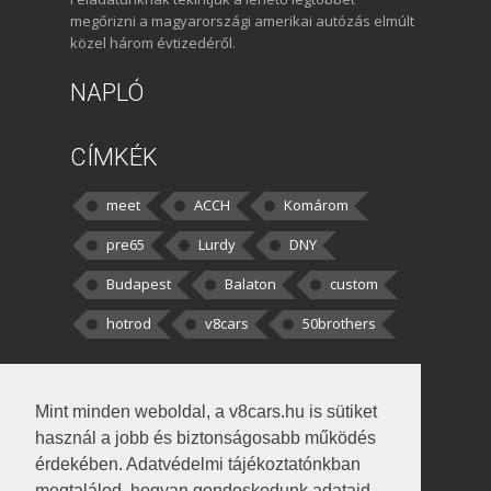
megőrizni a magyarországi amerikai autózás elmúlt
közel három évtizedéről.
NAPLÓ
CÍMKÉK
meet
ACCH
Komárom
pre65
Lurdy
DNY
Budapest
Balaton
custom
hotrod
v8cars
50brothers
HOZZÁSZÓLÁSOK
Mint minden weboldal, a v8cars.hu is sütiket
kortisz:
Elszúrtam! Én csak két
használ a jobb és biztonságosabb működés
darabbaal számoltam. Nem tudtam, hogy fél autót,
érdekében. Adatvédelmi tájékoztatónkban
megtalálod, hogyan gondoskodunk adataid