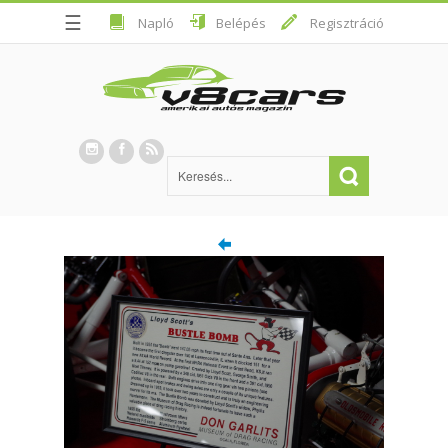
☰
Napló
Belépés
Regisztráció