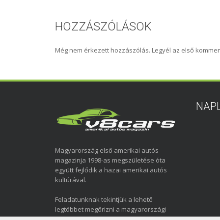
HOZZÁSZÓLÁSOK
Még nem érkezett hozzászólás. Legyél az első kommen
NAP
Magyarország első amerikai autós
magazinja 1998-as megszületése óta
együtt fejlődik a hazai amerikai autós
kultúrával.
Feladatunknak tekintjük a lehető
legtöbbet megőrizni a magyarországi
amerikai autózás elmúlt közel három