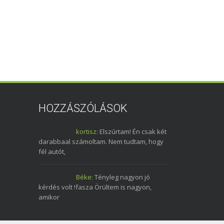
HOZZÁSZÓLÁSOK
kortisz:
Elszúrtam! Én csak két
darabbaal számoltam. Nem tudtam, hogy
fél autót,
Béke:
Tényleg nagyon jó
kérdés volt !fasza Örültem is nagyon,
amikor