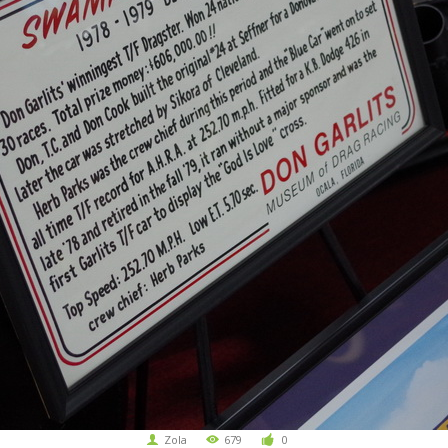
Zola
679
0