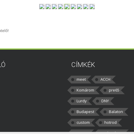
telő!
LÓ
CÍMKÉK
meet
ACCH
Komárom
pre65
Lurdy
DNY
Budapest
Balaton
custom
hotrod
v8cars
50brothers