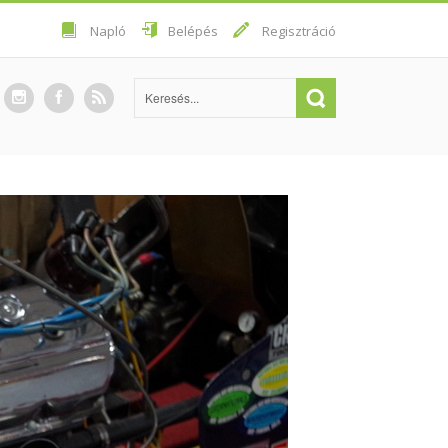
Napló
Belépés
Regisztráció