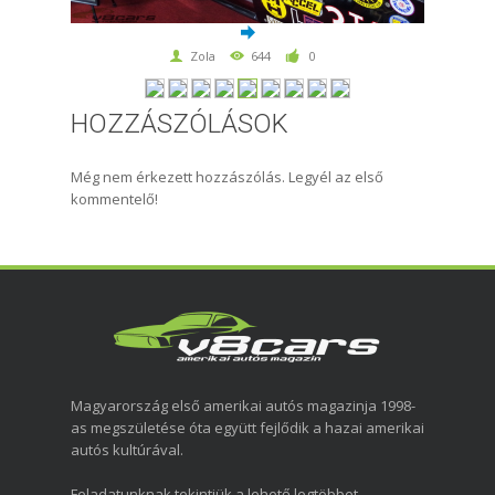
Zola
644
0
HOZZÁSZÓLÁSOK
Még nem érkezett hozzászólás. Legyél az első
kommentelő!
Magyarország első amerikai autós magazinja 1998-
as megszületése óta együtt fejlődik a hazai amerikai
autós kultúrával.
Feladatunknak tekintjük a lehető legtöbbet