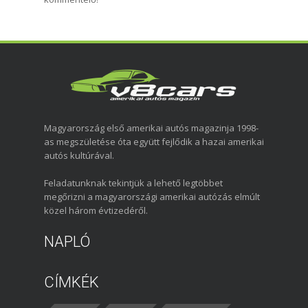
Magyarország első amerikai autós magazinja 1998-
as megszületése óta együtt fejlődik a hazai amerikai
autós kultúrával.
Feladatunknak tekintjük a lehető legtöbbet
megőrizni a magyarországi amerikai autózás elmúlt
közel három évtizedéről.
NAPLÓ
CÍMKÉK