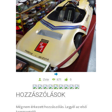
Zola
671
0
HOZZÁSZÓLÁSOK
Még nem érkezett hozzászólás. Legyél az első
kommentelő!