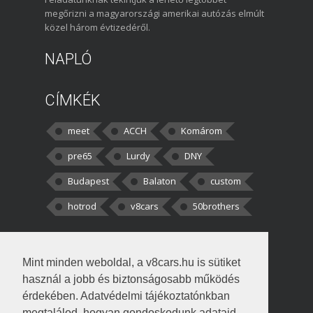
megőrizni a magyarországi amerikai autózás elmúlt
közel három évtizedéről.
NAPLÓ
CÍMKÉK
meet
ACCH
Komárom
pre65
Lurdy
DNY
Budapest
Balaton
custom
hotrod
v8cars
50brothers
HOZZÁSZÓLÁSOK
Mint minden weboldal, a v8cars.hu is sütiket
kortisz:
Elszúrtam! Én csak két
használ a jobb és biztonságosabb működés
darabbaal számoltam. Nem tudtam, hogy fél autót,
érdekében. Adatvédelmi tájékoztatónkban
megtalálod, hogyan gondoskodunk adataid