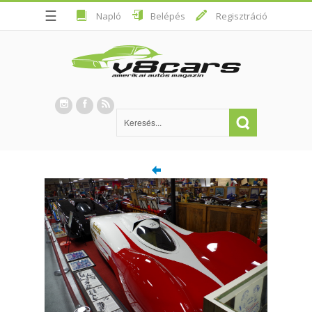
☰
Napló
Belépés
Regisztráció