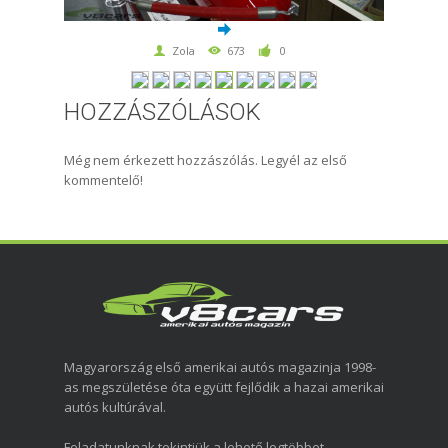
Zola
673
0
HOZZÁSZÓLÁSOK
Még nem érkezett hozzászólás. Legyél az első
kommentelő!
Magyarország első amerikai autós magazinja 1998-
as megszületése óta együtt fejlődik a hazai amerikai
autós kultúrával.
Feladatunknak tekintjük a lehető legtöbbet