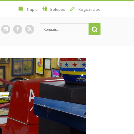
Napló
Belépés
Regisztráció