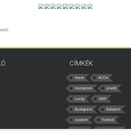
telő!
LÓ
CÍMKÉK
meet
ACCH
Komárom
pre65
Lurdy
DNY
Budapest
Balaton
custom
hotrod
v8cars
50brothers