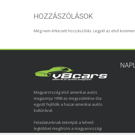
HOZZÁSZÓLÁSOK
Még nem érkezett hozzászólás. Legyél az első kommen
NAP
Magyarország első amerikai autós
magazinja 1998-as megszületése óta
együtt fejlődik a hazai amerikai autós
kultúrával.
Feladatunknak tekintjük a lehető
legtöbbet megőrizni a magyarországi
amerikai autózás elmúlt közel három