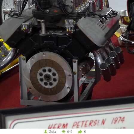
Zola
649
0