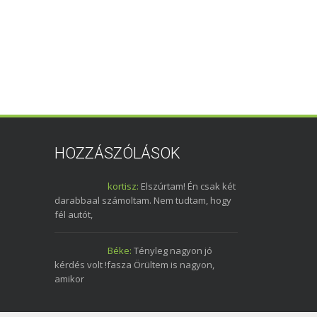
HOZZÁSZÓLÁSOK
kortisz:
Elszúrtam! Én csak két
darabbaal számoltam. Nem tudtam, hogy
fél autót,
Béke:
Tényleg nagyon jó
kérdés volt !fasza Örültem is nagyon,
amikor