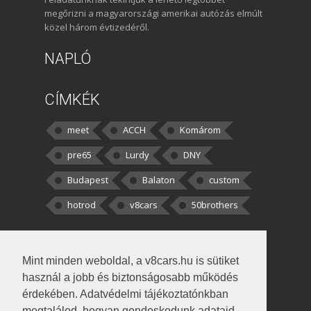
megőrizni a magyarországi amerikai autózás elmúlt
közel három évtizedéről.
NAPLÓ
CÍMKÉK
meet
ACCH
Komárom
pre65
Lurdy
DNY
Budapest
Balaton
custom
hotrod
v8cars
50brothers
HOZZÁSZÓLÁSOK
Mint minden weboldal, a v8cars.hu is sütiket
kortisz:
Elszúrtam! Én csak két
használ a jobb és biztonságosabb működés
darabbaal számoltam. Nem tudtam, hogy fél autót,
érdekében. Adatvédelmi tájékoztatónkban
megtalálod, hogyan gondoskodunk adataid