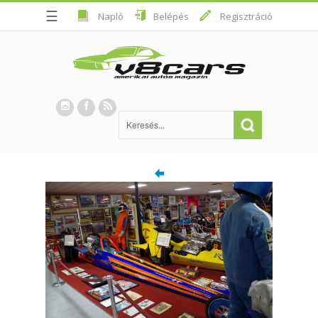
☰
Napló
Belépés
Regisztráció