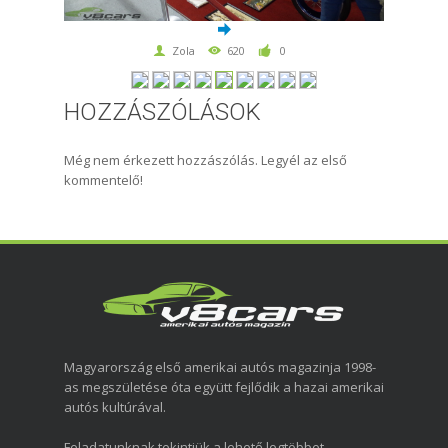
Zola
620
0
HOZZÁSZÓLÁSOK
Még nem érkezett hozzászólás. Legyél az első
kommentelő!
Magyarország első amerikai autós magazinja 1998-
as megszületése óta együtt fejlődik a hazai amerikai
autós kultúrával.
Feladatunknak tekintjük a lehető legtöbbet