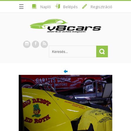
☰
Napló
Belépés
Regisztráció