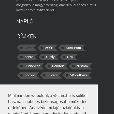
megőrizni a magyarországi amerikai autózás elmúlt
közel három évtizedéről.
NAPLÓ
CÍMKÉK
meet
ACCH
Komárom
pre65
Lurdy
DNY
Budapest
Balaton
custom
hotrod
v8cars
50brothers
HOZZÁSZÓLÁSOK
Mint minden weboldal, a v8cars.hu is sütiket
kortisz:
Elszúrtam! Én csak két
használ a jobb és biztonságosabb működés
darabbaal számoltam. Nem tudtam, hogy fél autót,
érdekében. Adatvédelmi tájékoztatónkban
megtalálod, hogyan gondoskodunk adataid