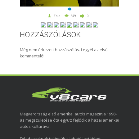
Zola
649
0
HOZZÁSZÓLÁSOK
Még nem érkezett hozzászólás. Legyél az első
kommentelő!
Magyarország első amerikai autós magazinja 1998-
as megszületése óta együtt fejlődik a hazai amerikai
autós kultúrával.
Feladatunknak tekintjük a lehető legtöbbet