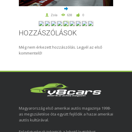
Zola
638
0
HOZZÁSZÓLÁSOK
Még nem érkezett hozzászólás. Legyél az első
kommentelő!
Magyarország első amerikai autós magazinja 1998-
as megszületése óta együtt fejlődik a hazai amerikai
autós kultúrával.
Feladatunknak tekintjük a lehető legtöbbet