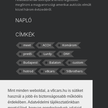
megőrizni a magyarországi amerikai autózás elmúlt
közel három évtizedéről.
NAPLÓ
CÍMKÉK
meet
ACCH
Komárom
pre65
Lurdy
DNY
Budapest
Balaton
custom
hotrod
v8cars
50brothers
HOZZÁSZÓLÁSOK
Mint minden weboldal, a v8cars.hu is sütiket
kortisz:
Elszúrtam! Én csak két
használ a jobb és biztonságosabb működés
darabbaal számoltam. Nem tudtam, hogy fél autót,
érdekében. Adatvédelmi tájékoztatónkban
megtalálod, hogyan gondoskodunk adataid