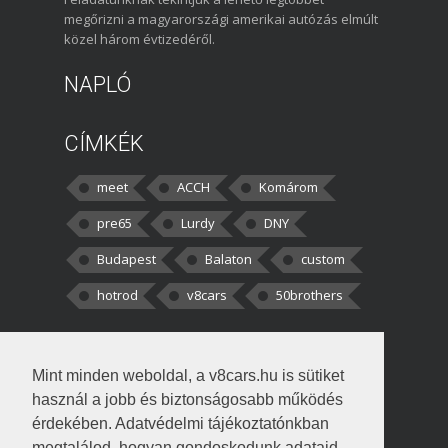
megőrizni a magyarországi amerikai autózás elmúlt
közel három évtizedéről.
NAPLÓ
CÍMKÉK
meet
ACCH
Komárom
pre65
Lurdy
DNY
Budapest
Balaton
custom
hotrod
v8cars
50brothers
HOZZÁSZÓLÁSOK
Mint minden weboldal, a v8cars.hu is sütiket
kortisz:
Elszúrtam! Én csak két
használ a jobb és biztonságosabb működés
darabbaal számoltam. Nem tudtam, hogy fél autót,
érdekében. Adatvédelmi tájékoztatónkban
megtalálod, hogyan gondoskodunk adataid