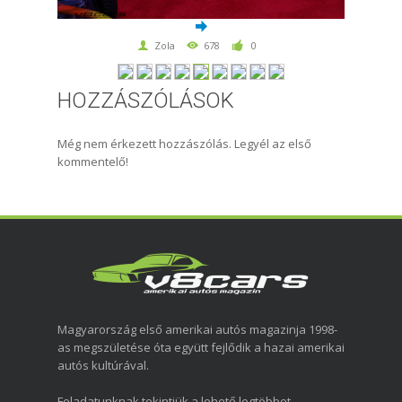
Zola
678
0
HOZZÁSZÓLÁSOK
Még nem érkezett hozzászólás. Legyél az első
kommentelő!
Magyarország első amerikai autós magazinja 1998-
as megszületése óta együtt fejlődik a hazai amerikai
autós kultúrával.
Feladatunknak tekintjük a lehető legtöbbet