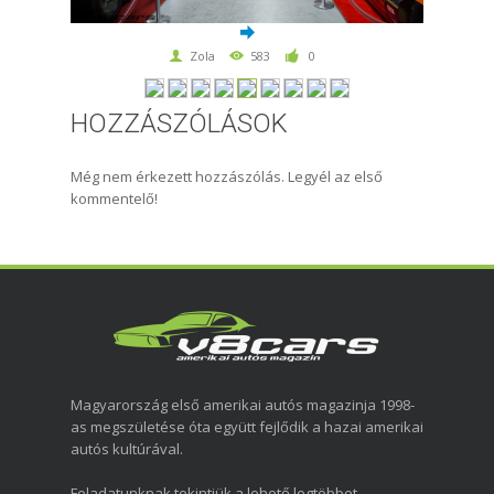
Zola
583
0
HOZZÁSZÓLÁSOK
Még nem érkezett hozzászólás. Legyél az első
kommentelő!
Magyarország első amerikai autós magazinja 1998-
as megszületése óta együtt fejlődik a hazai amerikai
autós kultúrával.
Feladatunknak tekintjük a lehető legtöbbet