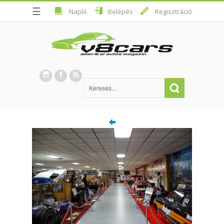
☰
Napló
Belépés
Regisztráció