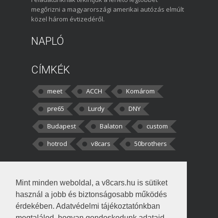
megőrizni a magyarországi amerikai autózás elmúlt
közel három évtizedéről.
NAPLÓ
CÍMKÉK
meet
ACCH
Komárom
pre65
Lurdy
DNY
Budapest
Balaton
custom
hotrod
v8cars
50brothers
HOZZÁSZÓLÁSOK
Mint minden weboldal, a v8cars.hu is sütiket
kortisz:
Elszúrtam! Én csak két
használ a jobb és biztonságosabb működés
darabbaal számoltam. Nem tudtam, hogy fél autót,
érdekében. Adatvédelmi tájékoztatónkban
megtalálod, hogyan gondoskodunk adataid