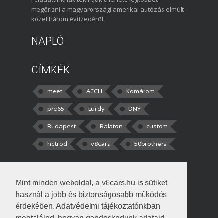
megőrizni a magyarországi amerikai autózás elmúlt
közel három évtizedéről.
NAPLÓ
CÍMKÉK
meet
ACCH
Komárom
pre65
Lurdy
DNY
Budapest
Balaton
custom
hotrod
v8cars
50brothers
HOZZÁSZÓLÁSOK
Mint minden weboldal, a v8cars.hu is sütiket
kortisz:
Elszúrtam! Én csak két
használ a jobb és biztonságosabb működés
darabbaal számoltam. Nem tudtam, hogy fél autót,
érdekében. Adatvédelmi tájékoztatónkban
megtalálod, hogyan gondoskodunk adataid