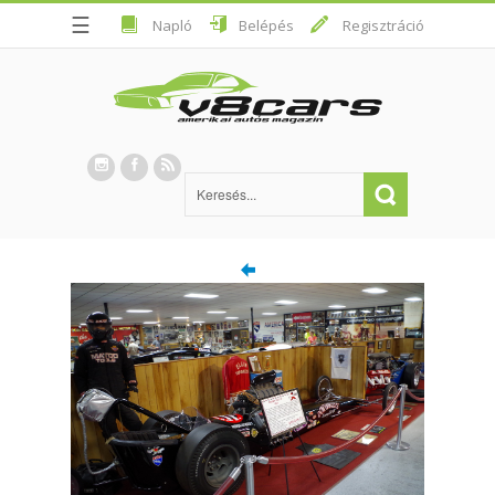
☰
Napló
Belépés
Regisztráció