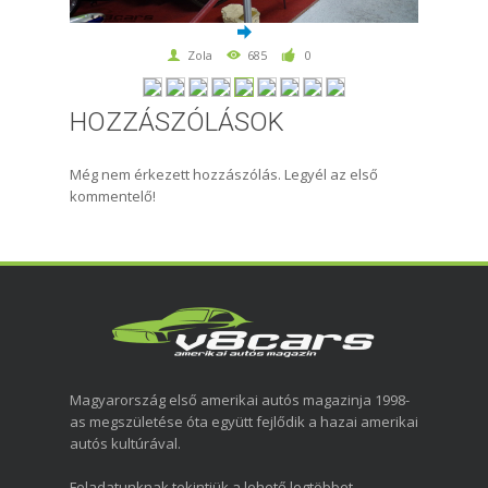
Zola
685
0
HOZZÁSZÓLÁSOK
Még nem érkezett hozzászólás. Legyél az első
kommentelő!
Magyarország első amerikai autós magazinja 1998-
as megszületése óta együtt fejlődik a hazai amerikai
autós kultúrával.
Feladatunknak tekintjük a lehető legtöbbet