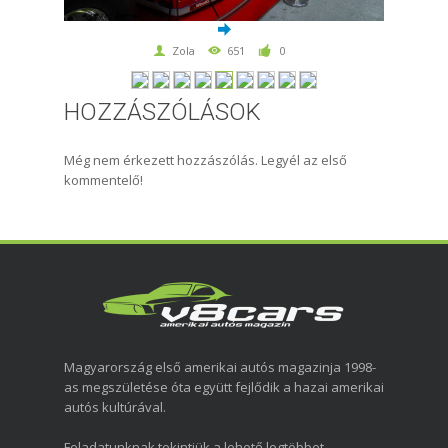
Zola
651
0
HOZZÁSZÓLÁSOK
Még nem érkezett hozzászólás. Legyél az első
kommentelő!
Magyarország első amerikai autós magazinja 1998-
as megszületése óta együtt fejlődik a hazai amerikai
autós kultúrával.
Feladatunknak tekintjük a lehető legtöbbet