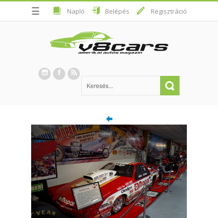
☰
Napló
Belépés
Regisztráció