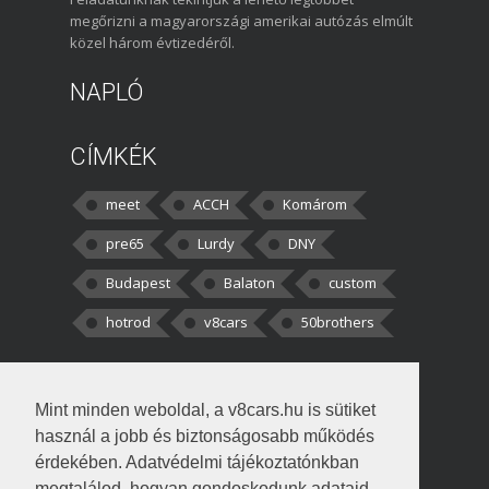
megőrizni a magyarországi amerikai autózás elmúlt
közel három évtizedéről.
NAPLÓ
CÍMKÉK
meet
ACCH
Komárom
pre65
Lurdy
DNY
Budapest
Balaton
custom
hotrod
v8cars
50brothers
HOZZÁSZÓLÁSOK
Mint minden weboldal, a v8cars.hu is sütiket
kortisz:
Elszúrtam! Én csak két
használ a jobb és biztonságosabb működés
darabbaal számoltam. Nem tudtam, hogy fél autót,
érdekében. Adatvédelmi tájékoztatónkban
megtalálod, hogyan gondoskodunk adataid