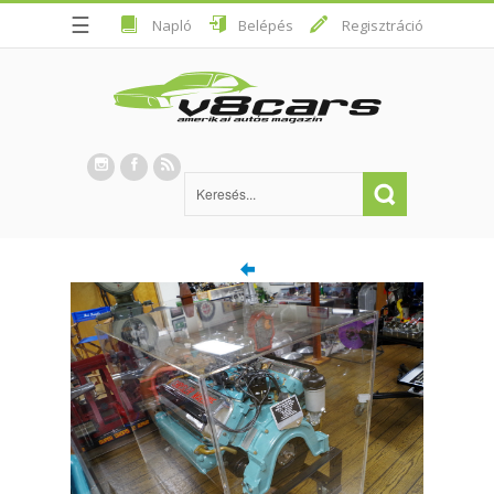
☰
Napló
Belépés
Regisztráció