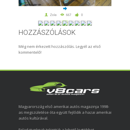
Zola
667
0
HOZZÁSZÓLÁSOK
Még nem érkezett hozzászólás. Legyél az első
kommentelő!
Magyarország első amerikai autós magazinja 1998-
as megszületése óta együtt fejlődik a hazai amerikai
autós kultúrával.
Feladatunknak tekintjük a lehető legtöbbet