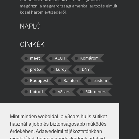
megőrizni a magyarországi amerikai autózás elmúlt
közel három évtizedéről.
NAPLÓ
CÍMKÉK
meet
ACCH
Komárom
pre65
Lurdy
DNY
Budapest
Balaton
custom
hotrod
v8cars
50brothers
HOZZÁSZÓLÁSOK
Mint minden weboldal, a v8cars.hu is sütiket
kortisz:
Elszúrtam! Én csak két
használ a jobb és biztonságosabb működés
darabbaal számoltam. Nem tudtam, hogy fél autót,
érdekében. Adatvédelmi tájékoztatónkban
megtalálod, hogyan gondoskodunk adataid