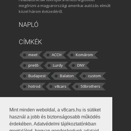
megőrizni a magyarországi amerikai autózás elmúlt
közel három évtizedéről.
NAPLÓ
CÍMKÉK
meet
ACCH
Komárom
pre65
Lurdy
DNY
Budapest
Balaton
custom
hotrod
v8cars
50brothers
HOZZÁSZÓLÁSOK
Mint minden weboldal, a v8cars.hu is sütiket
kortisz:
Elszúrtam! Én csak két
használ a jobb és biztonságosabb működés
darabbaal számoltam. Nem tudtam, hogy fél autót,
érdekében. Adatvédelmi tájékoztatónkban
megtalálod, hogyan gondoskodunk adataid