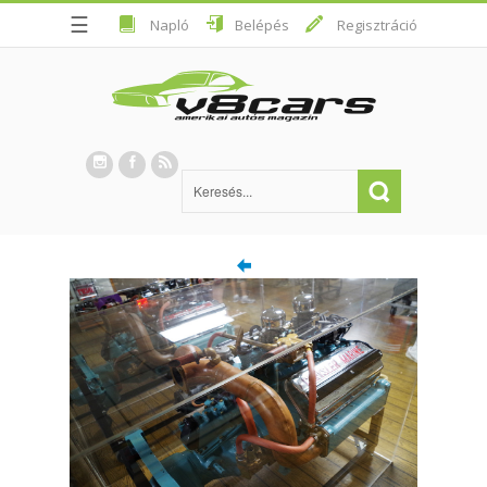
☰
Napló
Belépés
Regisztráció