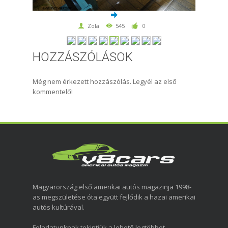
Zola
545
0
HOZZÁSZÓLÁSOK
Még nem érkezett hozzászólás. Legyél az első
kommentelő!
Magyarország első amerikai autós magazinja 1998-
as megszületése óta együtt fejlődik a hazai amerikai
autós kultúrával.
Feladatunknak tekintjük a lehető legtöbbet