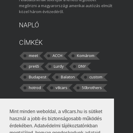
megőrizni a magyarországi amerikai autózás elmúlt
közel három évtizedéről.
NAPLÓ
CÍMKÉK
meet
ACCH
Komárom
pre65
Lurdy
DNY
Budapest
Balaton
custom
hotrod
v8cars
50brothers
HOZZÁSZÓLÁSOK
Mint minden weboldal, a v8cars.hu is sütiket
kortisz:
Elszúrtam! Én csak két
használ a jobb és biztonságosabb működés
darabbaal számoltam. Nem tudtam, hogy fél autót,
érdekében. Adatvédelmi tájékoztatónkban
megtalálod, hogyan gondoskodunk adataid