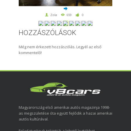
Zola
659
0
HOZZÁSZÓLÁSOK
Még nem érkezett hozzászólás. Legyél az első
kommentelő!
Magyarország első amerikai autós magazinja 1998-
as megszületése óta együtt fejlődik a hazai amerikai
autós kultúrával.
Feladatunknak tekintjük a lehető legtöbbet