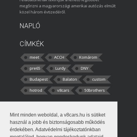
megőrizni a magyarországi amerikai autózás elmúlt
közel három évtizedéről.
NAPLÓ
CÍMKÉK
meet
ACCH
Komárom
pre65
Lurdy
DNY
Budapest
Balaton
custom
hotrod
v8cars
50brothers
HOZZÁSZÓLÁSOK
Mint minden weboldal, a v8cars.hu is sütiket
kortisz:
Elszúrtam! Én csak két
használ a jobb és biztonságosabb működés
darabbaal számoltam. Nem tudtam, hogy fél autót,
érdekében. Adatvédelmi tájékoztatónkban
megtalálod, hogyan gondoskodunk adataid