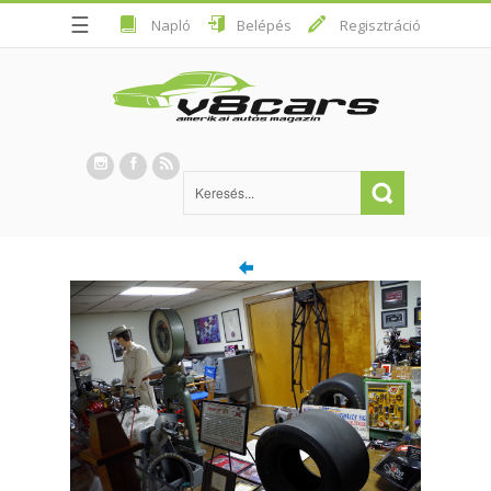
☰
Napló
Belépés
Regisztráció