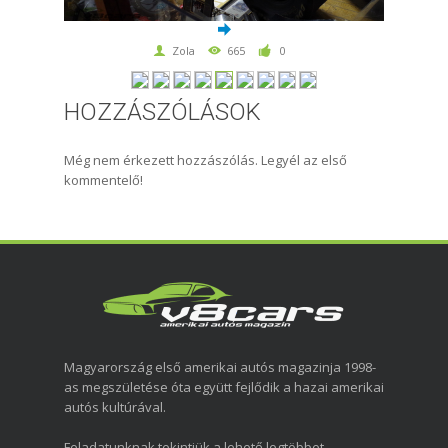
Zola
665
0
HOZZÁSZÓLÁSOK
Még nem érkezett hozzászólás. Legyél az első
kommentelő!
Magyarország első amerikai autós magazinja 1998-
as megszületése óta együtt fejlődik a hazai amerikai
autós kultúrával.
Feladatunknak tekintjük a lehető legtöbbet