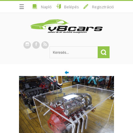
☰
Napló
Belépés
Regisztráció