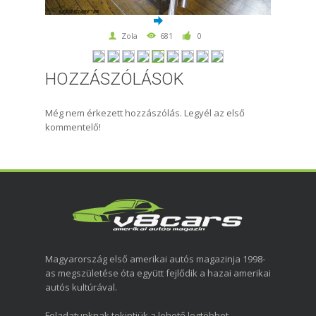
Zola
681
0
HOZZÁSZÓLÁSOK
Még nem érkezett hozzászólás. Legyél az első
kommentelő!
Magyarország első amerikai autós magazinja 1998-
as megszületése óta együtt fejlődik a hazai amerikai
autós kultúrával.
Feladatunknak tekintjük a lehető legtöbbet