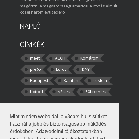
megőrizni a magyarországi amerikai autózás elmúlt
közel három évtizedéről.
NAPLÓ
CÍMKÉK
meet
ACCH
Komárom
pre65
Lurdy
DNY
Budapest
Balaton
custom
hotrod
v8cars
50brothers
HOZZÁSZÓLÁSOK
Mint minden weboldal, a v8cars.hu is sütiket
kortisz:
Elszúrtam! Én csak két
használ a jobb és biztonságosabb működés
darabbaal számoltam. Nem tudtam, hogy fél autót,
érdekében. Adatvédelmi tájékoztatónkban
megtalálod, hogyan gondoskodunk adataid