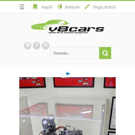
☰
Napló
Belépés
Regisztráció