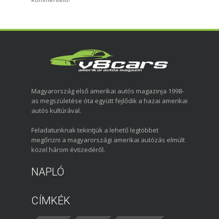
Magyarország első amerikai autós magazinja 1998-
as megszületése óta együtt fejlődik a hazai amerikai
autós kultúrával.
Feladatunknak tekintjük a lehető legtöbbet
megőrizni a magyarországi amerikai autózás elmúlt
közel három évtizedéről.
NAPLÓ
CÍMKÉK