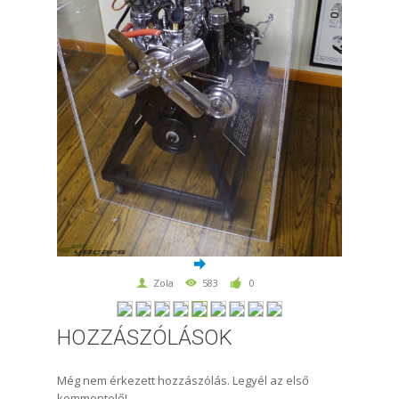
Zola
583
0
HOZZÁSZÓLÁSOK
Még nem érkezett hozzászólás. Legyél az első
kommentelő!