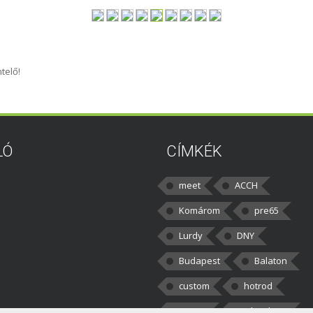
telő!
LÓ
CÍMKÉK
meet
ACCH
Komárom
pre65
Lurdy
DNY
Budapest
Balaton
custom
hotrod
v8cars
50brothers