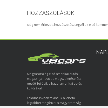
HOZZÁSZÓLÁSOK
Még nem érkezett hozzászólás. Legyél az első kommen
NAP
Magyarország első amerikai autós
magazinja 1998-as megszületése óta
együtt fejlődik a hazai amerikai autós
kultúrával.
Feladatunknak tekintjük a lehető
legtöbbet megőrizni a magyarországi
amerikai autózás elmúlt közel három