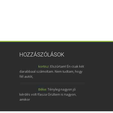
HOZZÁSZÓLÁSOK
kortisz:
Elszúrtam! Én csak két
darabbaal számoltam. Nem tudtam, hogy
fél autót,
Béke:
Tényleg nagyon jó
kérdés volt !fasza Örültem is nagyon,
amikor