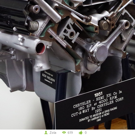
Zola
619
0