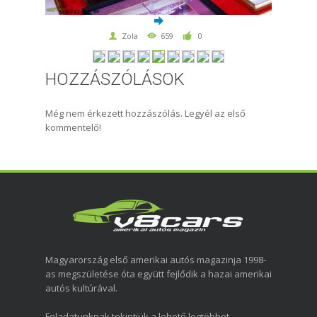
Zola
659
0
HOZZÁSZÓLÁSOK
Még nem érkezett hozzászólás. Legyél az első
kommentelő!
Magyarország első amerikai autós magazinja 1998-
as megszületése óta együtt fejlődik a hazai amerikai
autós kultúrával.
Feladatunknak tekintjük a lehető legtöbbet