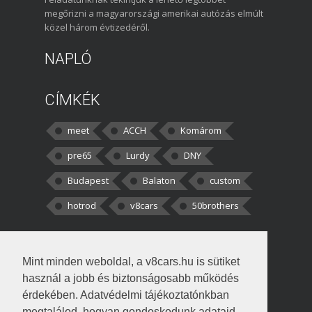
megőrizni a magyarországi amerikai autózás elmúlt
közel három évtizedéről.
NAPLÓ
CÍMKÉK
meet
ACCH
Komárom
pre65
Lurdy
DNY
Budapest
Balaton
custom
hotrod
v8cars
50brothers
HOZZÁSZÓLÁSOK
Mint minden weboldal, a v8cars.hu is sütiket
kortisz:
Elszúrtam! Én csak két
használ a jobb és biztonságosabb működés
darabbaal számoltam. Nem tudtam, hogy fél autót,
érdekében. Adatvédelmi tájékoztatónkban
megtalálod, hogyan gondoskodunk adataid