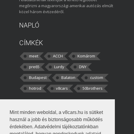
megőrizni a magyarországi amerikai autózás elmúlt
közel három évtizedéről.
NAPLÓ
CÍMKÉK
meet
ACCH
Komárom
pre65
Lurdy
DNY
Budapest
Balaton
custom
hotrod
v8cars
50brothers
HOZZÁSZÓLÁSOK
Mint minden weboldal, a v8cars.hu is sütiket
kortisz:
Elszúrtam! Én csak két
használ a jobb és biztonságosabb működés
darabbaal számoltam. Nem tudtam, hogy fél autót,
érdekében. Adatvédelmi tájékoztatónkban
megtalálod, hogyan gondoskodunk adataid