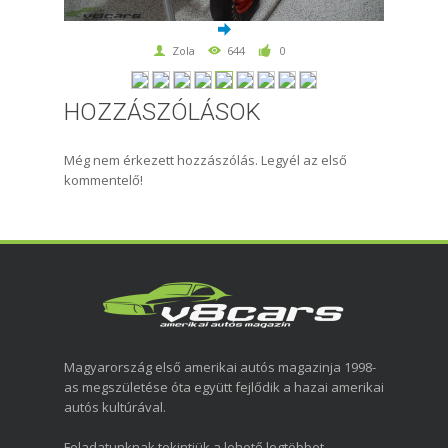
Zola
644
0
HOZZÁSZÓLÁSOK
Még nem érkezett hozzászólás. Legyél az első
kommentelő!
Magyarország első amerikai autós magazinja 1998-
as megszületése óta együtt fejlődik a hazai amerikai
autós kultúrával.
Feladatunknak tekintjük a lehető legtöbbet