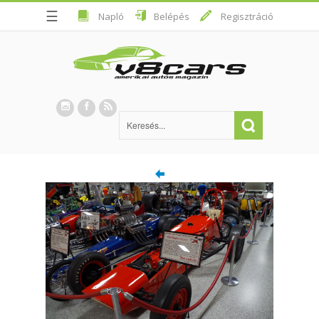
☰
Napló
Belépés
Regisztráció