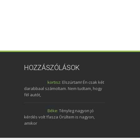
HOZZÁSZÓLÁSOK
kortisz:
Elszúrtam! Én csak két
darabbaal számoltam. Nem tudtam, hogy
fél autót,
Béke:
Tényleg nagyon jó
kérdés volt !fasza Örültem is nagyon,
amikor