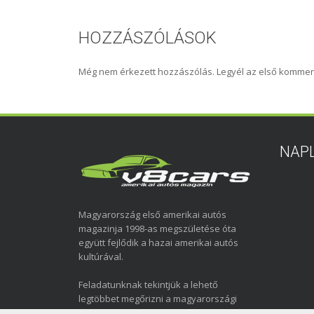
HOZZÁSZÓLÁSOK
Még nem érkezett hozzászólás. Legyél az első kommen
NAP
Magyarország első amerikai autós
magazinja 1998-as megszületése óta
együtt fejlődik a hazai amerikai autós
kultúrával.
Feladatunknak tekintjük a lehető
legtöbbet megőrizni a magyarországi
amerikai autózás elmúlt közel három