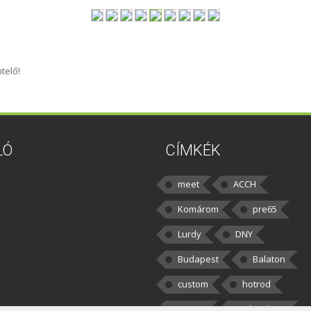
telő!
LÓ
CÍMKÉK
meet
ACCH
Komárom
pre65
Lurdy
DNY
Budapest
Balaton
custom
hotrod
v8cars
50brothers