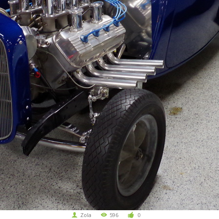
Zola
596
0