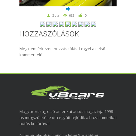
Zola
692
0
HOZZÁSZÓLÁSOK
Még nem érkezett hozzászólás. Legyél az első
kommentelő!
Magyarország első amerikai autós magazinja 1998-
as megszületése óta együtt fejlődik a hazai amerikai
autós kultúrával.
Feladatunknak tekintjük a lehető legtöbbet