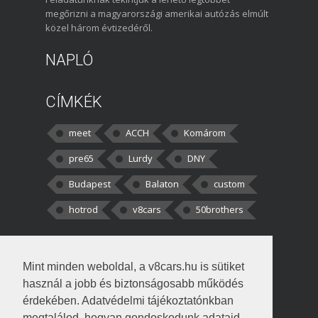
megőrizni a magyarországi amerikai autózás elmúlt
közel három évtizedéről.
NAPLÓ
CÍMKÉK
meet
ACCH
Komárom
pre65
Lurdy
DNY
Budapest
Balaton
custom
hotrod
v8cars
50brothers
HOZZÁSZÓLÁSOK
Mint minden weboldal, a v8cars.hu is sütiket
kortisz:
Elszúrtam! Én csak két
használ a jobb és biztonságosabb működés
darabbaal számoltam. Nem tudtam, hogy fél autót,
érdekében. Adatvédelmi tájékoztatónkban
megtalálod, hogyan gondoskodunk adataid