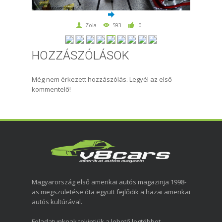
Zola
593
0
HOZZÁSZÓLÁSOK
Még nem érkezett hozzászólás. Legyél az első
kommentelő!
Magyarország első amerikai autós magazinja 1998-
as megszületése óta együtt fejlődik a hazai amerikai
autós kultúrával.
Feladatunknak tekintjük a lehető legtöbbet