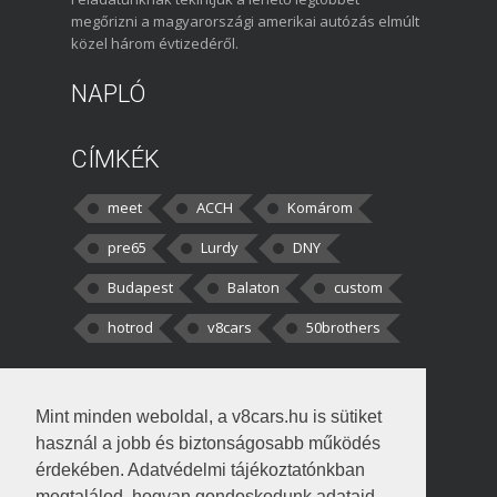
megőrizni a magyarországi amerikai autózás elmúlt
közel három évtizedéről.
NAPLÓ
CÍMKÉK
meet
ACCH
Komárom
pre65
Lurdy
DNY
Budapest
Balaton
custom
hotrod
v8cars
50brothers
HOZZÁSZÓLÁSOK
Mint minden weboldal, a v8cars.hu is sütiket
kortisz:
Elszúrtam! Én csak két
használ a jobb és biztonságosabb működés
darabbaal számoltam. Nem tudtam, hogy fél autót,
érdekében. Adatvédelmi tájékoztatónkban
megtalálod, hogyan gondoskodunk adataid