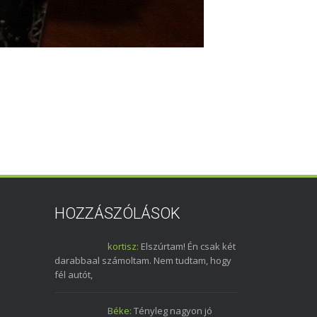
HOZZÁSZÓLÁSOK
kortisz:
Elszúrtam! Én csak két
darabbaal számoltam. Nem tudtam, hogy
fél autót,
Béke:
Tényleg nagyon jó