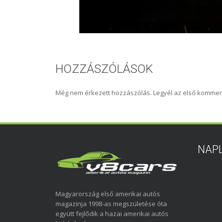
HOZZÁSZÓLÁSOK
Még nem érkezett hozzászólás. Legyél az első kommen
NAP
Magyarország első amerikai autós
magazinja 1998-as megszületése óta
együtt fejlődik a hazai amerikai autós