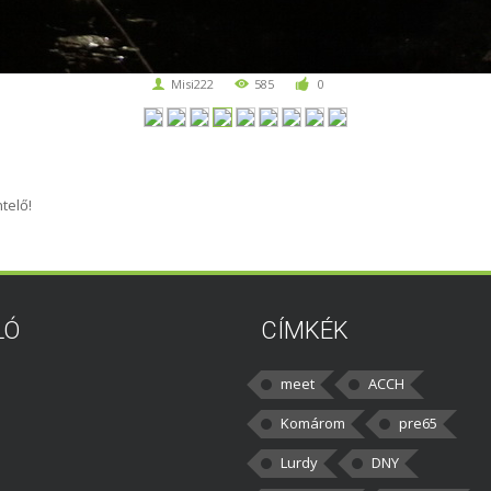
Misi222
585
0
telő!
LÓ
CÍMKÉK
meet
ACCH
Komárom
pre65
Lurdy
DNY