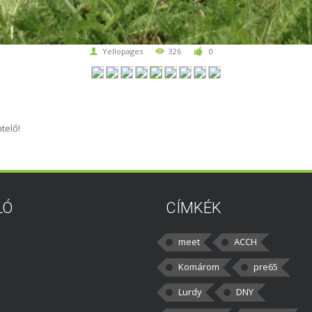
Yellopages
326
0
telő!
LÓ
CÍMKÉK
meet
ACCH
Komárom
pre65
Lurdy
DNY