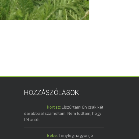
HOZZÁSZÓLÁSOK
kortisz:
Elszúrtam! Én csak két
darabbaal számoltam. Nem tudtam, hogy
fél autót,
Béke:
Tényleg nagyon jó