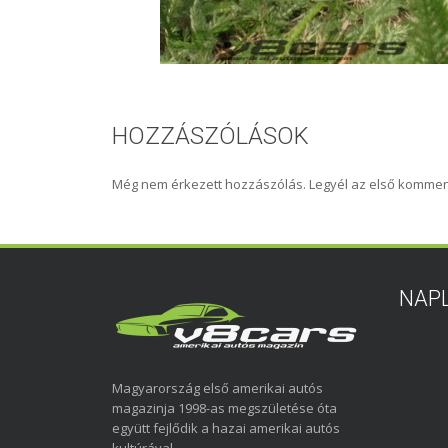
HOZZÁSZÓLÁSOK
Még nem érkezett hozzászólás. Legyél az első kommen
NAP
Magyarország első amerikai autós
magazinja 1998-as megszületése óta
együtt fejlődik a hazai amerikai autós
kultúrával.