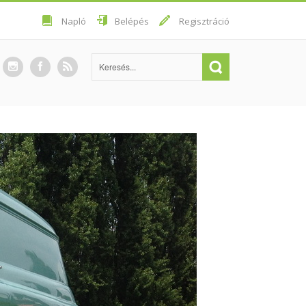
Napló
Belépés
Regisztráció