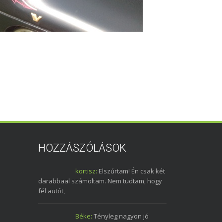
HOZZÁSZÓLÁSOK
kortisz:
Elszúrtam! Én csak két
darabbaal számoltam. Nem tudtam, hogy
fél autót,
Béke:
Tényleg nagyon jó