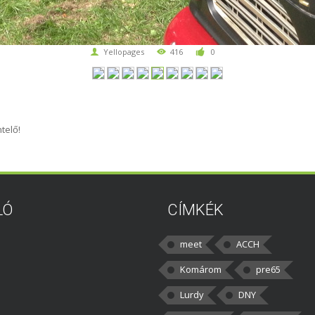
Yellopages
416
0
telő!
LÓ
CÍMKÉK
meet
ACCH
Komárom
pre65
Lurdy
DNY