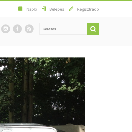
Napló
Belépés
Regisztráció