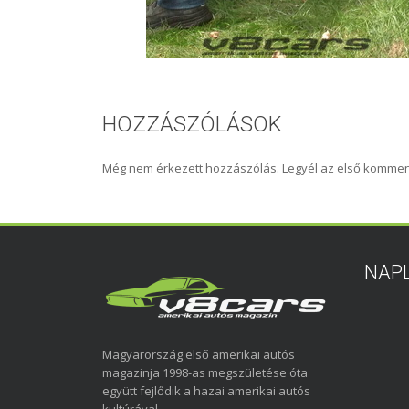
HOZZÁSZÓLÁSOK
Még nem érkezett hozzászólás. Legyél az első kommen
NAP
Magyarország első amerikai autós
magazinja 1998-as megszületése óta
együtt fejlődik a hazai amerikai autós
kultúrával.