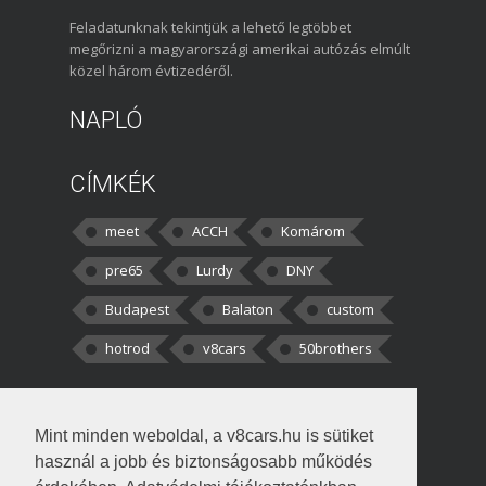
Feladatunknak tekintjük a lehető legtöbbet
megőrizni a magyarországi amerikai autózás elmúlt
közel három évtizedéről.
NAPLÓ
CÍMKÉK
meet
ACCH
Komárom
pre65
Lurdy
DNY
Budapest
Balaton
custom
hotrod
v8cars
50brothers
HOZZÁSZÓLÁSOK
Mint minden weboldal, a v8cars.hu is sütiket
kortisz:
Elszúrtam! Én csak két
használ a jobb és biztonságosabb működés
darabbaal számoltam. Nem tudtam, hogy fél autót,