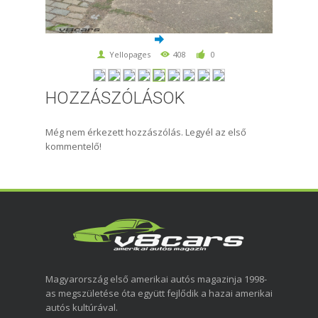
Yellopages
408
0
HOZZÁSZÓLÁSOK
Még nem érkezett hozzászólás. Legyél az első
kommentelő!
Magyarország első amerikai autós magazinja 1998-
as megszületése óta együtt fejlődik a hazai amerikai
autós kultúrával.