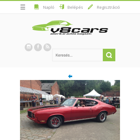
☰
Napló
Belépés
Regisztráció