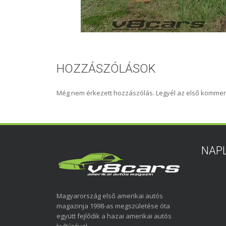
HOZZÁSZÓLÁSOK
Még nem érkezett hozzászólás. Legyél az első kommen
NAP
Magyarország első amerikai autós
magazinja 1998-as megszületése óta
együtt fejlődik a hazai amerikai autós
kultúrával.