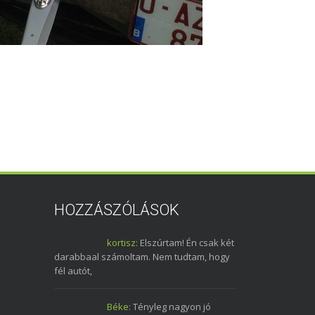
HOZZÁSZÓLÁSOK
kortisz:
Elszúrtam! Én csak két
darabbaal számoltam. Nem tudtam, hogy
fél autót,
Béke:
Tényleg nagyon jó