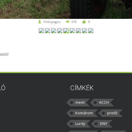
Yellopages
510
0
telő!
LÓ
CÍMKÉK
meet
ACCH
Komárom
pre65
Lurdy
DNY