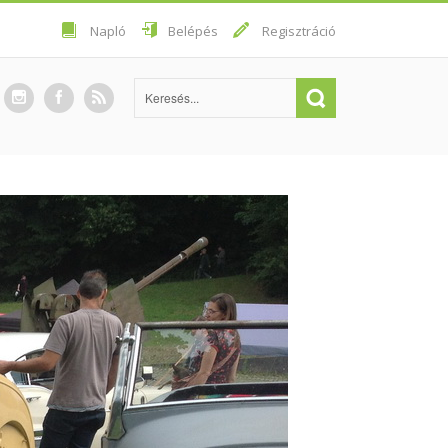
Napló
Belépés
Regisztráció