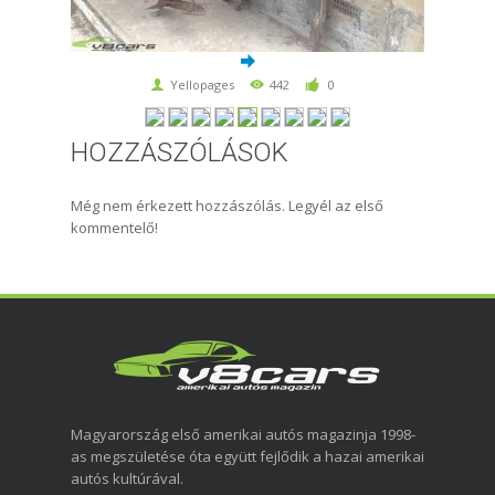
Yellopages
442
0
HOZZÁSZÓLÁSOK
Még nem érkezett hozzászólás. Legyél az első
kommentelő!
Magyarország első amerikai autós magazinja 1998-
as megszületése óta együtt fejlődik a hazai amerikai
autós kultúrával.