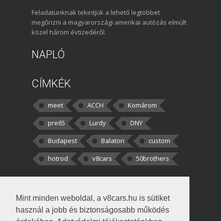
Feladatunknak tekintjük a lehető legtöbbet
megőrizni a magyarországi amerikai autózás elmúlt
közel három évtizedéről.
NAPLÓ
CÍMKÉK
meet
ACCH
Komárom
pre65
Lurdy
DNY
Budapest
Balaton
custom
hotrod
v8cars
50brothers
HOZZÁSZÓLÁSOK
Mint minden weboldal, a v8cars.hu is sütiket
kortisz:
Elszúrtam! Én csak két
használ a jobb és biztonságosabb működés
darabbaal számoltam. Nem tudtam, hogy fél autót,