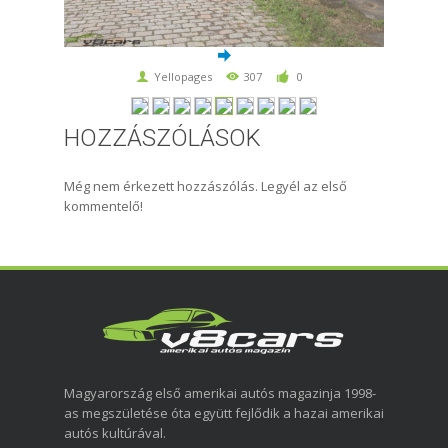
Yellopages
307
0
HOZZÁSZÓLÁSOK
Még nem érkezett hozzászólás. Legyél az első
kommentelő!
Magyarország első amerikai autós magazinja 1998-
as megszületése óta együtt fejlődik a hazai amerikai
autós kultúrával.