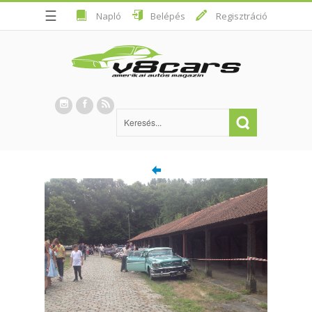
☰
Napló
Belépés
Regisztráció