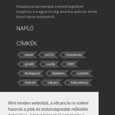
Feladatunknak tekintjük a lehető legtöbbet
megőrizni a magyarországi amerikai autózás elmúlt
közel három évtizedéről.
NAPLÓ
CÍMKÉK
meet
ACCH
Komárom
pre65
Lurdy
DNY
Budapest
Balaton
custom
hotrod
v8cars
50brothers
HOZZÁSZÓLÁSOK
Mint minden weboldal, a v8cars.hu is sütiket
kortisz:
Elszúrtam! Én csak két
használ a jobb és biztonságosabb működés
darabbaal számoltam. Nem tudtam, hogy fél autót,