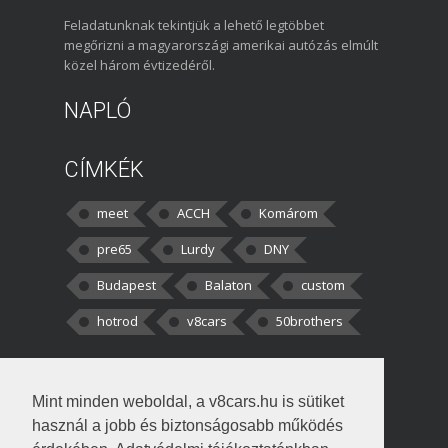
Feladatunknak tekintjük a lehető legtöbbet
megőrizni a magyarországi amerikai autózás elmúlt
közel három évtizedéről.
NAPLÓ
CÍMKÉK
meet
ACCH
Komárom
pre65
Lurdy
DNY
Budapest
Balaton
custom
hotrod
v8cars
50brothers
HOZZÁSZÓLÁSOK
Mint minden weboldal, a v8cars.hu is sütiket
kortisz:
Elszúrtam! Én csak két
használ a jobb és biztonságosabb működés
darabbaal számoltam. Nem tudtam, hogy fél autót,