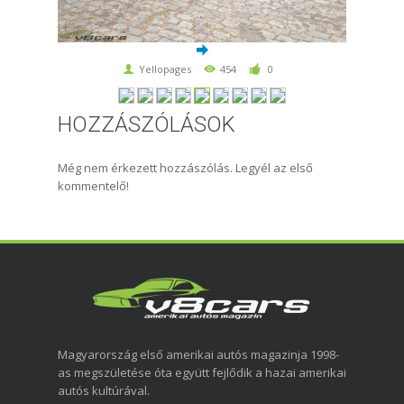
Yellopages
454
0
HOZZÁSZÓLÁSOK
Még nem érkezett hozzászólás. Legyél az első
kommentelő!
Magyarország első amerikai autós magazinja 1998-
as megszületése óta együtt fejlődik a hazai amerikai
autós kultúrával.