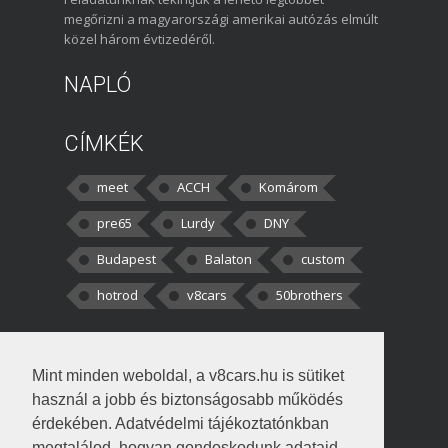
megőrizni a magyarországi amerikai autózás elmúlt
közel három évtizedéről.
NAPLÓ
CÍMKÉK
meet
ACCH
Komárom
pre65
Lurdy
DNY
Budapest
Balaton
custom
hotrod
v8cars
50brothers
HOZZÁSZÓLÁSOK
Mint minden weboldal, a v8cars.hu is sütiket
kortisz:
Elszúrtam! Én csak két
használ a jobb és biztonságosabb működés
darabbaal számoltam. Nem tudtam, hogy fél autót,
érdekében. Adatvédelmi tájékoztatónkban
megtalálod, hogyan gondoskodunk adataid