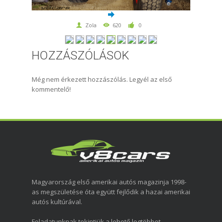
Zola
620
0
HOZZÁSZÓLÁSOK
Még nem érkezett hozzászólás. Legyél az első
kommentelő!
Magyarország első amerikai autós magazinja 1998-
as megszületése óta együtt fejlődik a hazai amerikai
autós kultúrával.
Feladatunknak tekintjük a lehető legtöbbet