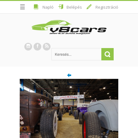
☰
Napló
Belépés
Regisztráció