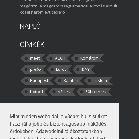
megőrizni a magyarországi amerikai autózás elmúlt
közel három évtizedéről.
NAPLÓ
CÍMKÉK
meet
ACCH
Komárom
pre65
Lurdy
DNY
Budapest
Balaton
custom
hotrod
v8cars
50brothers
HOZZÁSZÓLÁSOK
Mint minden weboldal, a v8cars.hu is sütiket
kortisz:
Elszúrtam! Én csak két
használ a jobb és biztonságosabb működés
darabbaal számoltam. Nem tudtam, hogy fél autót,
érdekében. Adatvédelmi tájékoztatónkban
megtalálod, hogyan gondoskodunk adataid