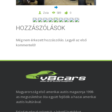
Zola
589
0
HOZZÁSZÓLÁSOK
Még nem érkezett hozzászólás. Legyél az első
kommentelő!
Magyarország első amerikai autós magazinja 1998-
as megszületése óta együtt fejlődik a hazai amerikai
autós kultúrával.
Feladatunknak tekintjük a lehető legtöbbet