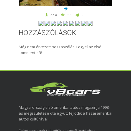
Zola
618
0
HOZZÁSZÓLÁSOK
Még nem érkezett hozzászólás. Legyél az első
kommentelő!
Magyarország első amerikai autós magazinja 1998-
as megszületése óta együtt fejlődik a hazai amerikai
autós kultúrával.
Feladatunknak tekintjük a lehető legtöbbet