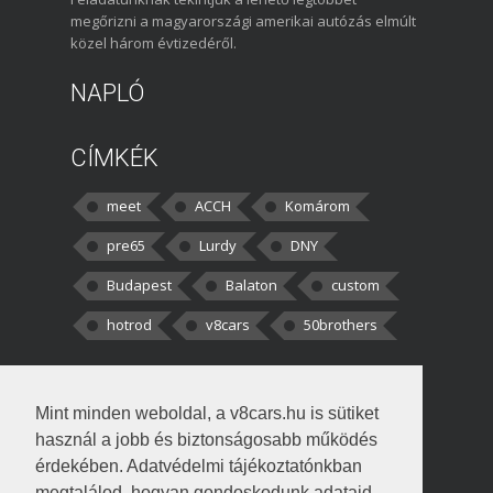
megőrizni a magyarországi amerikai autózás elmúlt
közel három évtizedéről.
NAPLÓ
CÍMKÉK
meet
ACCH
Komárom
pre65
Lurdy
DNY
Budapest
Balaton
custom
hotrod
v8cars
50brothers
HOZZÁSZÓLÁSOK
Mint minden weboldal, a v8cars.hu is sütiket
kortisz:
Elszúrtam! Én csak két
használ a jobb és biztonságosabb működés
darabbaal számoltam. Nem tudtam, hogy fél autót,
érdekében. Adatvédelmi tájékoztatónkban
megtalálod, hogyan gondoskodunk adataid