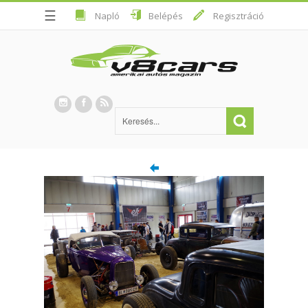
☰
Napló
Belépés
Regisztráció