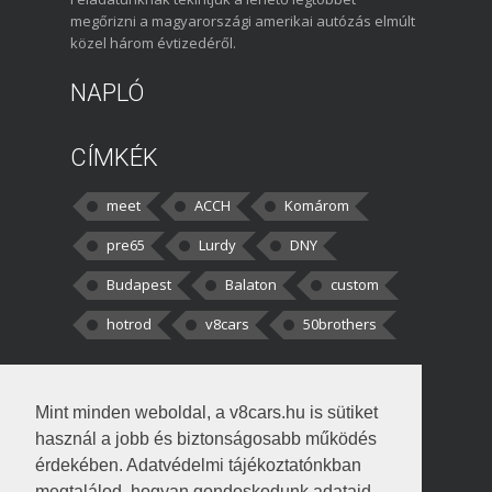
megőrizni a magyarországi amerikai autózás elmúlt
közel három évtizedéről.
NAPLÓ
CÍMKÉK
meet
ACCH
Komárom
pre65
Lurdy
DNY
Budapest
Balaton
custom
hotrod
v8cars
50brothers
HOZZÁSZÓLÁSOK
Mint minden weboldal, a v8cars.hu is sütiket
kortisz:
Elszúrtam! Én csak két
használ a jobb és biztonságosabb működés
darabbaal számoltam. Nem tudtam, hogy fél autót,
érdekében. Adatvédelmi tájékoztatónkban
megtalálod, hogyan gondoskodunk adataid