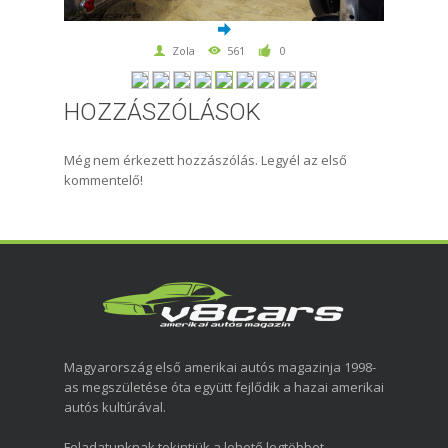
Zola
561
0
HOZZÁSZÓLÁSOK
Még nem érkezett hozzászólás. Legyél az első
kommentelő!
Magyarország első amerikai autós magazinja 1998-
as megszületése óta együtt fejlődik a hazai amerikai
autós kultúrával.
Feladatunknak tekintjük a lehető legtöbbet