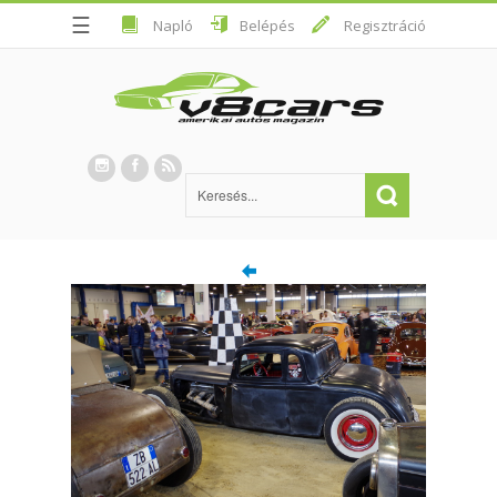
☰
Napló
Belépés
Regisztráció