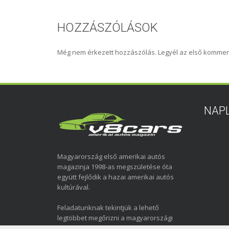
HOZZÁSZÓLÁSOK
Még nem érkezett hozzászólás. Legyél az első kommen
NAP
Magyarország első amerikai autós
magazinja 1998-as megszületése óta
együtt fejlődik a hazai amerikai autós
kultúrával.
Feladatunknak tekintjük a lehető
legtöbbet megőrizni a magyarországi
amerikai autózás elmúlt közel három