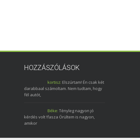
HOZZÁSZÓLÁSOK
kortisz:
Elszúrtam! Én csak két
darabbaal számoltam. Nem tudtam, hogy
fél autót,
Béke:
Tényleg nagyon jó
kérdés volt !fasza Örültem is nagyon,
amikor