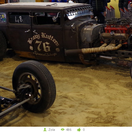
Zola
486
0