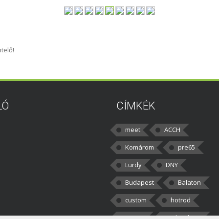
telő!
LÓ
CÍMKÉK
meet
ACCH
Komárom
pre65
Lurdy
DNY
Budapest
Balaton
custom
hotrod
v8cars
50brothers