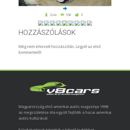
Zola
558
0
HOZZÁSZÓLÁSOK
Még nem érkezett hozzászólás. Legyél az első
kommentelő!
Magyarország első amerikai autós magazinja 1998-
as megszületése óta együtt fejlődik a hazai amerikai
autós kultúrával.
Feladatunknak tekintjük a lehető legtöbbet