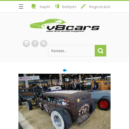
☰
Napló
Belépés
Regisztráció