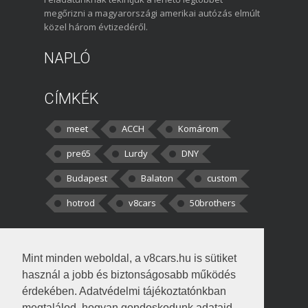
megőrizni a magyarországi amerikai autózás elmúlt
közel három évtizedéről.
NAPLÓ
CÍMKÉK
meet
ACCH
Komárom
pre65
Lurdy
DNY
Budapest
Balaton
custom
hotrod
v8cars
50brothers
HOZZÁSZÓLÁSOK
Mint minden weboldal, a v8cars.hu is sütiket
kortisz:
Elszúrtam! Én csak két
használ a jobb és biztonságosabb működés
darabbaal számoltam. Nem tudtam, hogy fél autót,
érdekében. Adatvédelmi tájékoztatónkban
megtalálod, hogyan gondoskodunk adataid