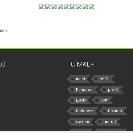
telő!
LÓ
CÍMKÉK
meet
ACCH
Komárom
pre65
Lurdy
DNY
Budapest
Balaton
custom
hotrod
v8cars
50brothers