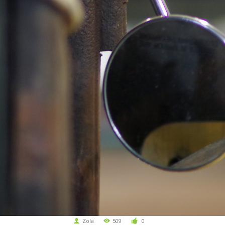
Zola
509
0