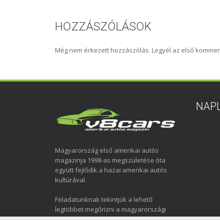
HOZZÁSZÓLÁSOK
Még nem érkezett hozzászólás. Legyél az első kommen
NAP
Magyarország első amerikai autós
magazinja 1998-as megszületése óta
együtt fejlődik a hazai amerikai autós
kultúrával.
Feladatunknak tekintjük a lehető
legtöbbet megőrizni a magyarországi
amerikai autózás elmúlt közel három