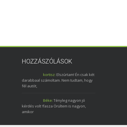
HOZZÁSZÓLÁSOK
kortisz:
Elszúrtam! Én csak két
darabbaal számoltam. Nem tudtam, hogy
fél autót,
Béke:
Tényleg nagyon jó
kérdés volt !fasza Örültem is nagyon,
amikor