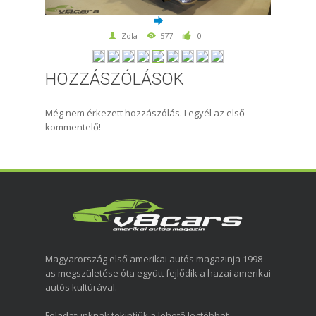
Zola
577
0
HOZZÁSZÓLÁSOK
Még nem érkezett hozzászólás. Legyél az első
kommentelő!
Magyarország első amerikai autós magazinja 1998-
as megszületése óta együtt fejlődik a hazai amerikai
autós kultúrával.
Feladatunknak tekintjük a lehető legtöbbet