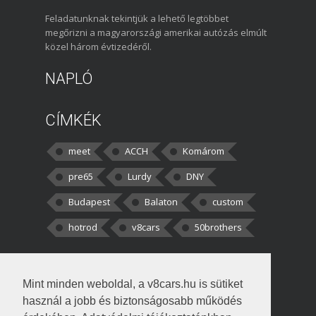
Feladatunknak tekintjük a lehető legtöbbet
megőrizni a magyarországi amerikai autózás elmúlt
közel három évtizedéről.
NAPLÓ
CÍMKÉK
meet
ACCH
Komárom
pre65
Lurdy
DNY
Budapest
Balaton
custom
hotrod
v8cars
50brothers
HOZZÁSZÓLÁSOK
Mint minden weboldal, a v8cars.hu is sütiket
kortisz:
Elszúrtam! Én csak két
használ a jobb és biztonságosabb működés
darabbaal számoltam. Nem tudtam, hogy fél autót,