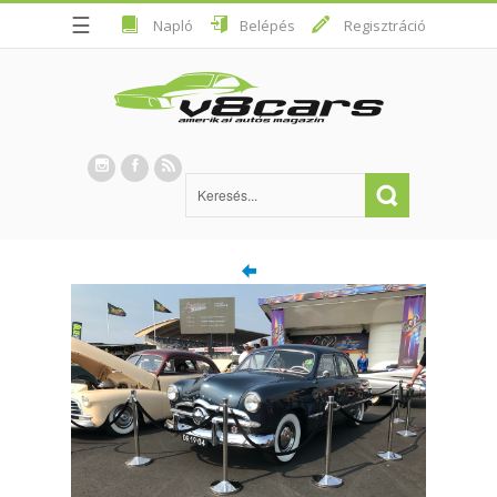
☰
Napló
Belépés
Regisztráció