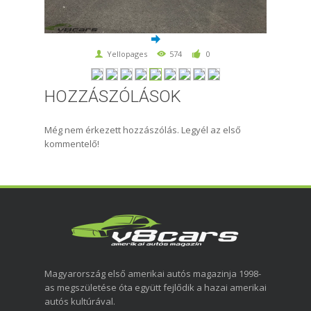
Yellopages
574
0
HOZZÁSZÓLÁSOK
Még nem érkezett hozzászólás. Legyél az első
kommentelő!
Magyarország első amerikai autós magazinja 1998-
as megszületése óta együtt fejlődik a hazai amerikai
autós kultúrával.