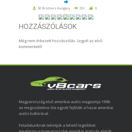
50 Brothers Hungary
551
0
HOZZÁSZÓLÁSOK
Még nem érkezett hozzászólás. Legyél az első
kommentelő!
Magyarország első amerikai autós magazinja 1998-
as megszületése óta együtt fejlődik a hazai amerikai
autós kultúrával.
Feladatunknak tekintjük a lehető legtöbbet
megőrizni a magyarországi amerikai autózás elmúlt