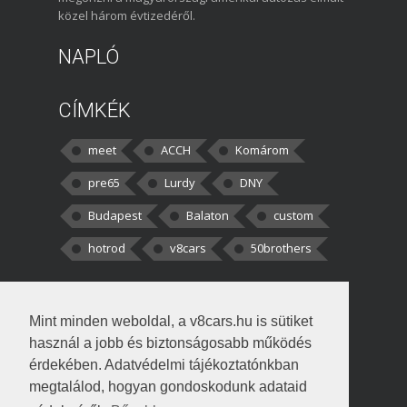
közel három évtizedéről.
NAPLÓ
CÍMKÉK
meet
ACCH
Komárom
pre65
Lurdy
DNY
Budapest
Balaton
custom
hotrod
v8cars
50brothers
HOZZÁSZÓLÁSOK
Mint minden weboldal, a v8cars.hu is sütiket
kortisz:
Elszúrtam! Én csak két
használ a jobb és biztonságosabb működés
darabbaal számoltam. Nem tudtam, hogy fél autót,
érdekében. Adatvédelmi tájékoztatónkban
megtalálod, hogyan gondoskodunk adataid
Béke:
Tényleg nagyon jó kérdés volt