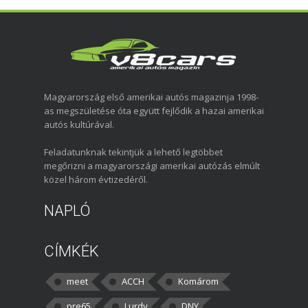
Magyarország első amerikai autós magazinja 1998-
as megszületése óta együtt fejlődik a hazai amerikai
autós kultúrával.
Feladatunknak tekintjük a lehető legtöbbet
megőrizni a magyarországi amerikai autózás elmúlt
közel három évtizedéről.
NAPLÓ
CÍMKÉK
meet
ACCH
Komárom
pre65
Lurdy
DNY